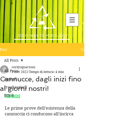
ZERO WASTE MIXOLOGY
Post
All Posts
coreysquarzoni
All Posts
2 nov 2022
Tempo di lettura: 4 min
Cannucce, dagli inizi fino
Articoli
ai giorni nostri!
Preparazioni
Drink
Gli inizi
Le prime prove dell’esistenza della 
cannuccia ci conducono all’incirca 