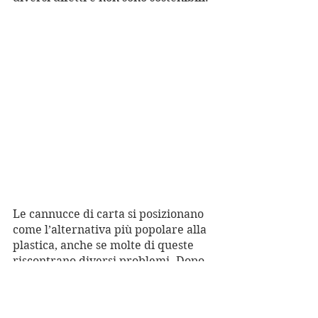
Le cannucce di carta si posizionano 
come l’alternativa più popolare alla 
plastica, anche se molte di queste 
riscontrano diversi problemi. Dopo 
qualche minuto a contatto con il 
liquido diventano “molli”, perdendo 
la loro rigidità. Inoltre molte delle 