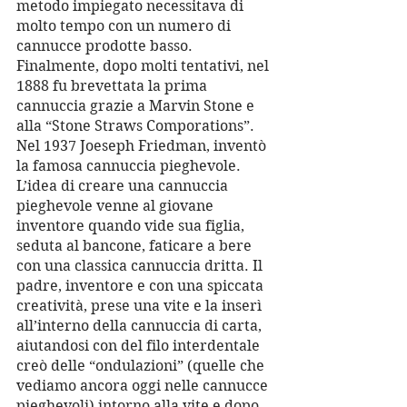
metodo impiegato necessitava di 
molto tempo con un numero di 
cannucce prodotte basso. 
Finalmente, dopo molti tentativi, nel 
1888 fu brevettata la prima 
cannuccia grazie a Marvin Stone e 
alla “Stone Straws Comporations”.
Nel 1937 Joeseph Friedman, inventò 
la famosa cannuccia pieghevole. 
L’idea di creare una cannuccia 
pieghevole venne al giovane 
inventore quando vide sua figlia, 
seduta al bancone, faticare a bere 
con una classica cannuccia dritta. Il 
padre, inventore e con una spiccata 
creatività, prese una vite e la inserì 
all’interno della cannuccia di carta, 
aiutandosi con del filo interdentale 
creò delle “ondulazioni” (quelle che 
vediamo ancora oggi nelle cannucce 
pieghevoli) intorno alla vite e dopo 