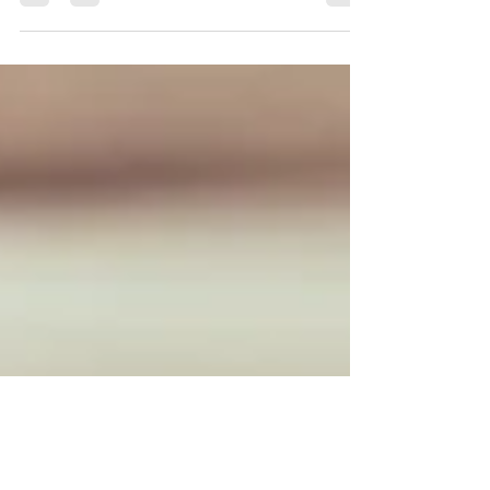
useremo semplicemente i semi della
Papaya. Solitamente della Papaya usiamo
solo la polpa all’interno,...